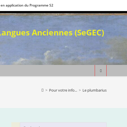
 en application du Programme S2
 Langues Anciennes (SeGEC)
>
Pour votre info...
>
Le plumbarius
Press