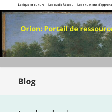
Skip
Lexique et culture
Les outils Réseau
Les situations d’appren
to
content
Orion: Portail de ressour
Blog