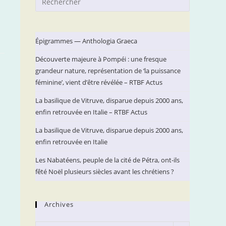
Escape
to
close
Épigrammes — Anthologia Graeca
the
Découverte majeure à Pompéi : une fresque
search
grandeur nature, représentation de ‘la puissance
panel.
féminine’, vient d’être révélée – RTBF Actus
La basilique de Vitruve, disparue depuis 2000 ans,
enfin retrouvée en Italie – RTBF Actus
La basilique de Vitruve, disparue depuis 2000 ans,
enfin retrouvée en Italie
Les Nabatéens, peuple de la cité de Pétra, ont-ils
fêté Noël plusieurs siècles avant les chrétiens ?
Archives