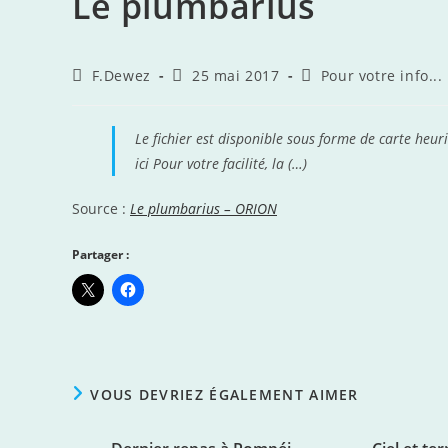
Le plumbarius
Auteur/autrice
Publication
Post
F.Dewez
25 mai 2017
Pour votre info...
de
publiée :
category:
la
publication :
Le fichier est disponible sous forme de carte heur
ici Pour votre facilité, la (…)
Source :
Le plumbarius – ORION
Partager :
VOUS DEVRIEZ ÉGALEMENT AIMER