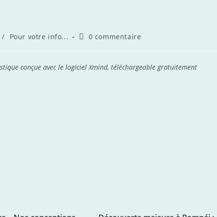
Commentaires
/
Pour votre info...
0 commentaire
de
la
publication :
istique conçue avec le logiciel Xmind, téléchargeable gratuitement