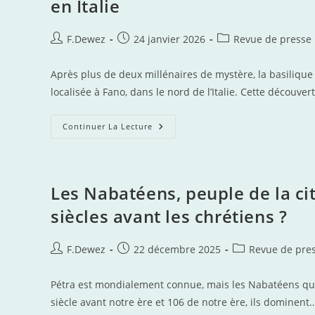
en Italie
En
Italie
–
RTBF
Auteur/autrice
Publication
Post
F.Dewez
24 janvier 2026
Revue de presse
Actus
de
publiée :
category:
la
Après plus de deux millénaires de mystère, la basilique 
publication :
localisée à Fano, dans le nord de l’Italie. Cette découv
La
Continuer La Lecture
Basilique
De
Vitruve,
Disparue
Depuis
2000
Les Nabatéens, peuple de la cit
Ans,
Enfin
siècles avant les chrétiens ?
Retrouvée
En
Italie
Auteur/autrice
Publication
Post
F.Dewez
22 décembre 2025
Revue de pre
de
publiée :
category:
la
Pétra est mondialement connue, mais les Nabatéens qui l
publication :
siècle avant notre ère et 106 de notre ère, ils dominent