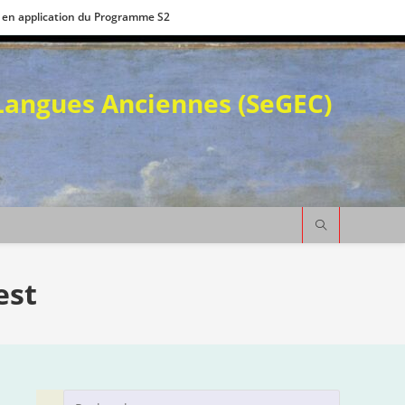
 en application du Programme S2
 Langues Anciennes (SeGEC)
est
Press