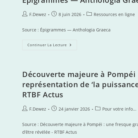
Auteur/autrice
Publication
Post
F.Dewez
8 juin 2026
Ressources en ligne
de
publiée :
category:
la
Source : Épigrammes — Anthologia Graeca
publication :
Épigrammes
Continuer La Lecture
—
Anthologia
Graeca
Découverte majeure à Pompéi :
représentation de ‘la puissance
RTBF Actus
Auteur/autrice
Publication
Post
F.Dewez
24 janvier 2026
Pour votre info...
de
publiée :
category:
la
Source : Découverte majeure à Pompéi : une fresque gra
publication :
d’être révélée - RTBF Actus