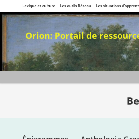
Skip
Lexique et culture
Les outils Réseau
Les situations d’appren
to
content
Orion: Portail de ressour
Be
Épigrammes — Anthologia Gra