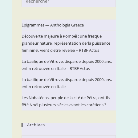
Escape
to
close
Épigrammes — Anthologia Graeca
the
Découverte majeure à Pompéi : une fresque
search
grandeur nature, représentation de ‘la puissance
panel.
féminine’, vient d’être révélée – RTBF Actus
La basilique de Vitruve, disparue depuis 2000 ans,
enfin retrouvée en Italie – RTBF Actus
La basilique de Vitruve, disparue depuis 2000 ans,
enfin retrouvée en Italie
Les Nabatéens, peuple de la cité de Pétra, ont-ils
fêté Noël plusieurs siècles avant les chrétiens ?
Archives