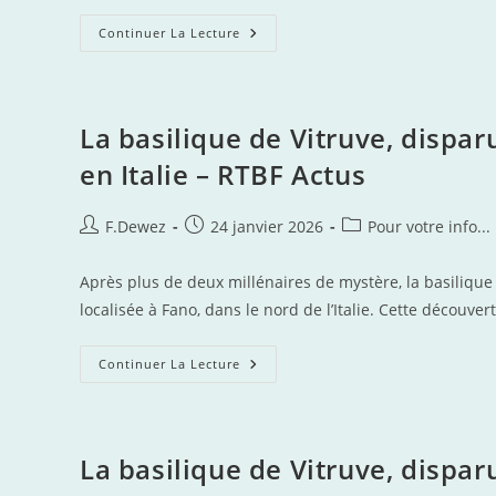
Découverte
Continuer La Lecture
Majeure
À
Pompéi :
Une
Fresque
Grandeur
La basilique de Vitruve, dispa
Nature,
Représentation
en Italie – RTBF Actus
De
‘la
Puissance
Féminine’,
Auteur/autrice
Publication
Post
F.Dewez
24 janvier 2026
Pour votre info...
Vient
de
publiée :
category:
D’être
Révélée
la
–
Après plus de deux millénaires de mystère, la basilique 
publication :
RTBF
localisée à Fano, dans le nord de l’Italie. Cette découv
Actus
La
Continuer La Lecture
Basilique
De
Vitruve,
Disparue
Depuis 2000
Ans,
La basilique de Vitruve, dispa
Enfin
Retrouvée