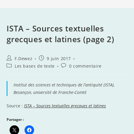
ISTA – Sources textuelles
grecques et latines (page 2)
Auteur/autrice
Publication
F.Dewez
9 juin 2017
de
publiée :
Post
Commentaires
Les bases de texte
0 commentaire
la
category:
de
publication :
la
publication :
Institut des sciences et techniques de l’antiquité (ISTA),
Besançon, université de Franche-Comté
Source :
ISTA – Sources textuelles grecques et latines
Partager :