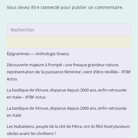
Vous devez être
connecté
pour publier un commentaire.
Pre
Es
to
clo
Épigrammes — Anthologia Graeca
the
Découverte majeure à Pompéi : une fresque grandeur nature,
sea
représentation de ‘la puissance féminine’, vient d’être révélée – RTBF
pan
Actus
La basilique de Vitruve, disparue depuis 2000 ans, enfin retrouvée
en Italie – RTBF Actus
La basilique de Vitruve, disparue depuis 2000 ans, enfin retrouvée
en Italie
Les Nabatéens, peuple de la cité de Pétra, ont-ils fêté Noël plusieurs
siècles avant les chrétiens ?