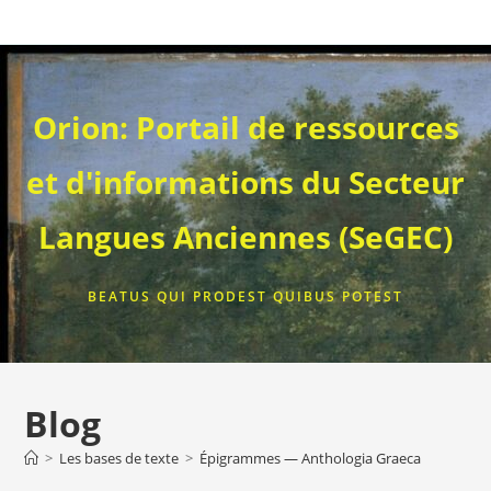
Skip
to
content
Orion: Portail de ressources
et d'informations du Secteur
Langues Anciennes (SeGEC)
BEATUS QUI PRODEST QUIBUS POTEST
Blog
>
Les bases de texte
>
Épigrammes — Anthologia Graeca