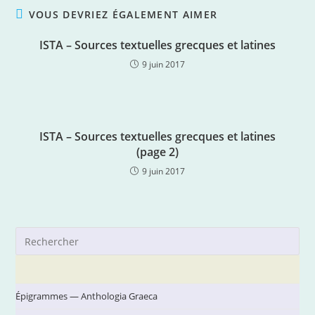
VOUS DEVRIEZ ÉGALEMENT AIMER
ISTA – Sources textuelles grecques et latines
9 juin 2017
ISTA – Sources textuelles grecques et latines
(page 2)
9 juin 2017
Pre
Es
to
clo
Épigrammes — Anthologia Graeca
the