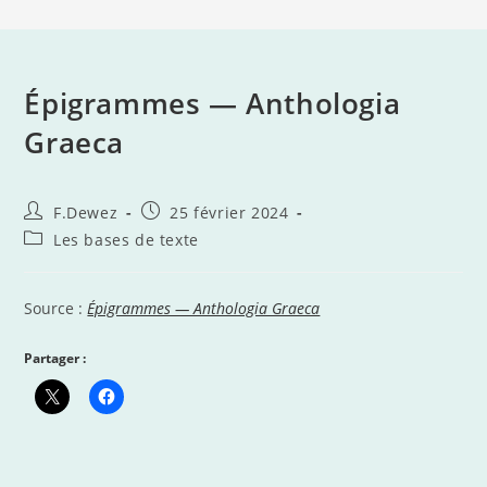
Épigrammes — Anthologia
Graeca
Auteur/autrice
Publication
F.Dewez
25 février 2024
de
publiée :
Post
Les bases de texte
la
category:
publication :
Source :
Épigrammes — Anthologia Graeca
Partager :