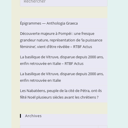
Escape
to
close
Épigrammes — Anthologia Graeca
the
Découverte majeure à Pompéi : une fresque
search
s
grandeur nature, représentation de ‘la puissance
panel.
féminine’, vient d’être révélée – RTBF Actus
La basilique de Vitruve, disparue depuis 2000 ans,
enfin retrouvée en Italie – RTBF Actus
La basilique de Vitruve, disparue depuis 2000 ans,
enfin retrouvée en Italie
Les Nabatéens, peuple de la cité de Pétra, ont-ils
fêté Noël plusieurs siècles avant les chrétiens ?
Archives