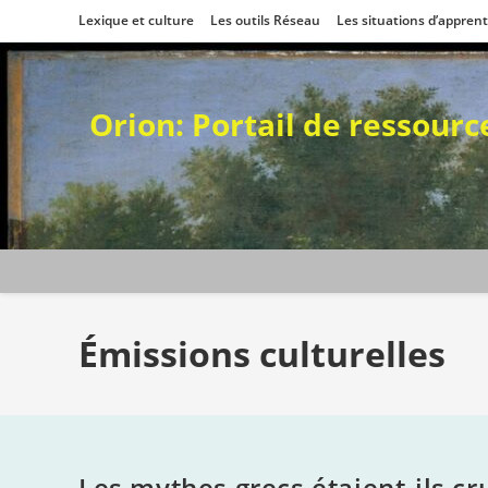
Skip
Lexique et culture
Les outils Réseau
Les situations d’appren
to
content
Orion: Portail de ressour
Émissions culturelles
Les mythes grecs étaient-ils c