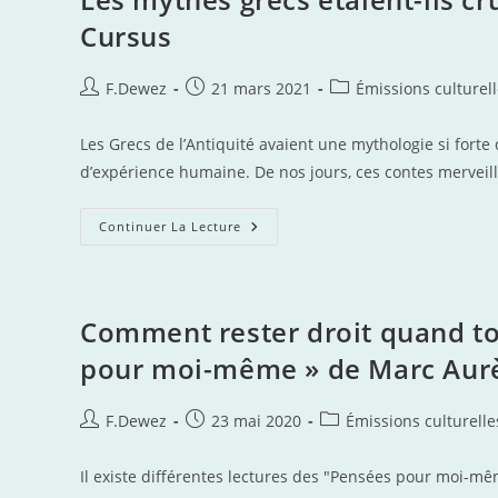
Cursus
Auteur/autrice
Publication
Post
F.Dewez
21 mars 2021
Émissions culturel
de
publiée :
category:
la
Les Grecs de l’Antiquité avaient une mythologie si forte
publication :
d’expérience humaine. De nos jours, ces contes merveil
Les
Continuer La Lecture
Mythes
Grecs
Étaient-
Ils
Crus
De
Comment rester droit quand tou
Leurs
Contemporains?
pour moi-même » de Marc Aur
–
Thot
Cursus
Auteur/autrice
Publication
Post
F.Dewez
23 mai 2020
Émissions culturelle
de
publiée :
category:
la
Il existe différentes lectures des "Pensées pour moi-m
publication :