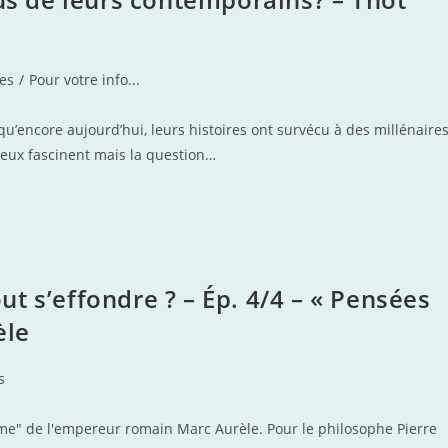
les
/
Pour votre info...
 qu’encore aujourd’hui, leurs histoires ont survécu à des millénaire
leux fascinent mais la question…
t s’effondre ? – Ép. 4/4 – « Pensées
èle
s
ême" de l'empereur romain Marc Aurèle. Pour le philosophe Pierre