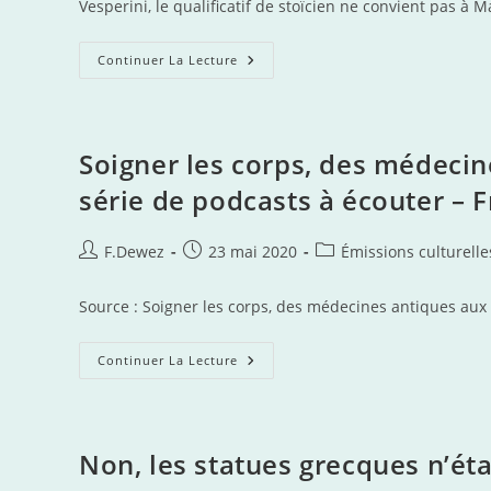
Vesperini, le qualificatif de stoïcien ne convient pas à 
Comment
Continuer La Lecture
Rester
Droit
Quand
Tout
S’effondre
?
Soigner les corps, des médecin
–
Ép.
série de podcasts à écouter – 
4/4
–
« Pensées
Pour
Auteur/autrice
Publication
Post
F.Dewez
23 mai 2020
Émissions culturelle
Moi-
de
publiée :
category:
Même »
De
la
Marc
Source : Soigner les corps, des médecines antiques aux 
publication :
Aurèle
Soigner
Continuer La Lecture
Les
Corps,
Des
Médecines
Antiques
Aux
Non, les statues grecques n’ét
Rituels
Magiques