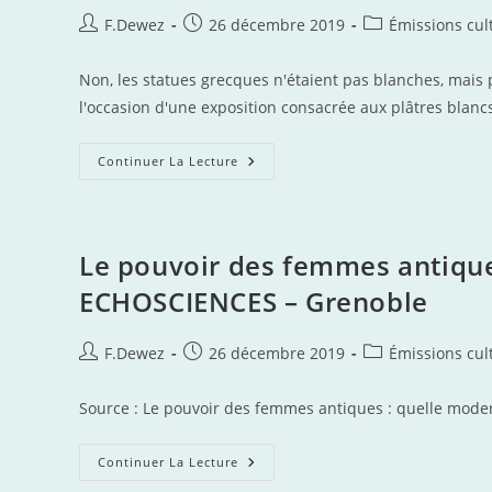
–
Série
Auteur/autrice
Publication
Post
F.Dewez
26 décembre 2019
Émissions cul
De
de
publiée :
category:
Podcasts
À
la
Non, les statues grecques n'étaient pas blanches, mais 
Écouter
publication :
–
l'occasion d'une exposition consacrée aux plâtres blanc
France
Culture
Non,
Continuer La Lecture
Les
Statues
Grecques
N’étaient
Pas
Blanches
Le pouvoir des femmes antique
ECHOSCIENCES – Grenoble
Auteur/autrice
Publication
Post
F.Dewez
26 décembre 2019
Émissions cul
de
publiée :
category:
la
Source : Le pouvoir des femmes antiques : quelle mode
publication :
Le
Continuer La Lecture
Pouvoir