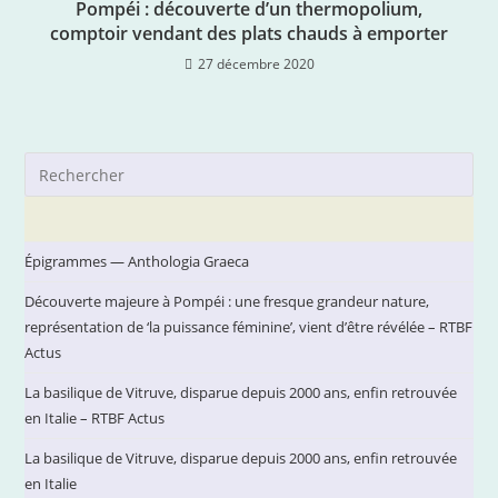
Pompéi : découverte d’un thermopolium,
comptoir vendant des plats chauds à emporter
27 décembre 2020
Pre
Es
to
clo
Épigrammes — Anthologia Graeca
the
Découverte majeure à Pompéi : une fresque grandeur nature,
sea
représentation de ‘la puissance féminine’, vient d’être révélée – RTBF
pan
Actus
La basilique de Vitruve, disparue depuis 2000 ans, enfin retrouvée
en Italie – RTBF Actus
La basilique de Vitruve, disparue depuis 2000 ans, enfin retrouvée
en Italie