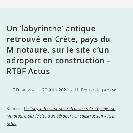
Un ‘labyrinthe’ antique
retrouvé en Crète, pays du
Minotaure, sur le site d’un
aéroport en construction –
RTBF Actus
Auteur/autrice
Publication
Post
F.Dewez
20 juin 2024
Revue de presse
de
publiée :
category:
la
publication :
Source :
Un ‘labyrinthe’ antique retrouvé en Crète, pays du
Minotaure, sur le site d’un aéroport en construction – RTBF
Actus