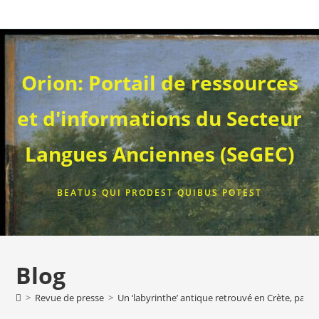
Skip
to
content
Orion: Portail de ressources
et d'informations du Secteur
Langues Anciennes (SeGEC)
BEATUS QUI PRODEST QUIBUS POTEST
Blog
>
Revue de presse
>
Un ‘labyrinthe’ antique retrouvé en Crète, pays