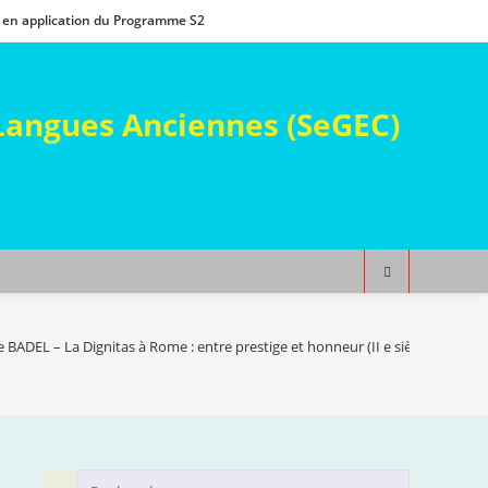
 en application du Programme S2
 Langues Anciennes (SeGEC)
 BADEL – La Dignitas à Rome : entre prestige et honneur (II e siècle av. J.-C. 
Press