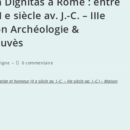
 Dignitas à Rome : entre
e siècle av. J.-C. – IIIe
son Archéologie &
ouvès
Commentaires
ligne
0 commentaire
de
la
publication :
e et honneur (II e siècle av. J.-C. – IIIe siècle ap. J.-C.) – Maison