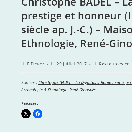
Christophe BADEL – La
prestige et honneur (II 
siècle ap. J.-C.) – Mai
Ethnologie, René-Gin
Auteur/autrice
Publication
Post
F.Dewez
29 juillet 2017
Ressources en 
de
publiée :
category:
la
publication :
Source :
Christophe BADEL – La Dignitas à Rome : entre prestig
Archéologie & Ethnologie, René-Ginouvès
Partager :