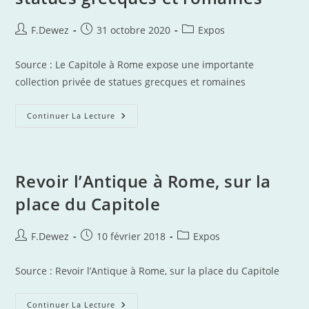
Auteur/autrice
Publication
Post
F.Dewez
31 octobre 2020
Expos
de
publiée :
category:
la
Source : Le Capitole à Rome expose une importante
publication :
collection privée de statues grecques et romaines
Le
Continuer La Lecture
Capitole
À
Rome
Expose
Une
Importante
Revoir l’Antique à Rome, sur la
Collection
Privée
place du Capitole
De
Statues
Grecques
Et
Auteur/autrice
Publication
Post
F.Dewez
10 février 2018
Expos
Romaines
de
publiée :
category:
la
Source : Revoir l’Antique à Rome, sur la place du Capitole
publication :
Revoir
Continuer La Lecture