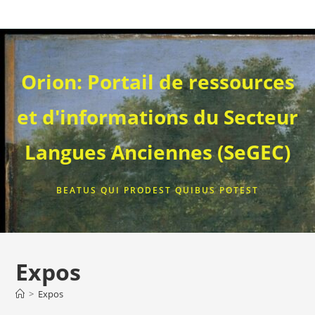
Skip
to
content
Orion: Portail de ressources
et d'informations du Secteur
Langues Anciennes (SeGEC)
BEATUS QUI PRODEST QUIBUS POTEST
Expos
>
Expos