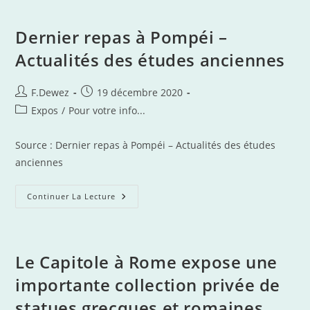
–
Nos
Conceptions
Philosophiques
Dernier repas à Pompéi –
Et
Scientifiques
Actualités des études anciennes
Au
Grand
Jour
–
Auteur/autrice
Publication
F.Dewez
19 décembre 2020
Thot
de
publiée :
Cursus
Post
Expos
/
Pour votre info...
la
category:
publication :
Source : Dernier repas à Pompéi – Actualités des études
anciennes
Dernier
Continuer La Lecture
Repas
À
Pompéi
–
Actualités
Des
Le Capitole à Rome expose une
Études
Anciennes
importante collection privée de
statues grecques et romaines