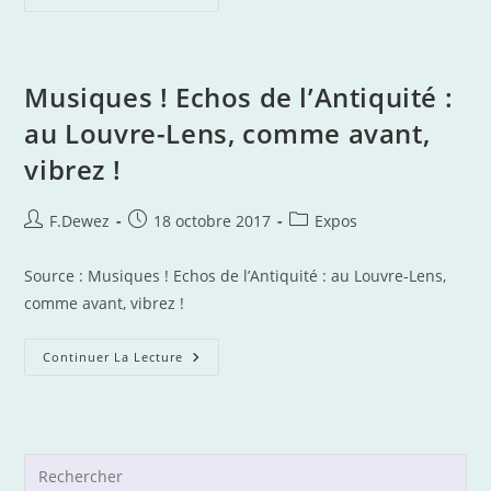
L’Antique
À
Rome,
Sur
La
Place
Musiques ! Echos de l’Antiquité :
Du
Capitole
au Louvre-Lens, comme avant,
vibrez !
Auteur/autrice
Publication
Post
F.Dewez
18 octobre 2017
Expos
de
publiée :
category:
la
Source : Musiques ! Echos de l’Antiquité : au Louvre-Lens,
publication :
comme avant, vibrez !
Musiques !
Continuer La Lecture
Echos
De
L’Antiquité :
Au
Louvre-
Lens,
Comme
Pre
Avant,