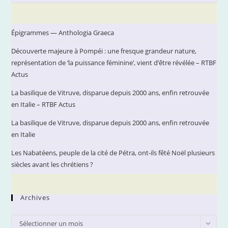
Es
Vibrez !
to
clo
Épigrammes — Anthologia Graeca
the
Découverte majeure à Pompéi : une fresque grandeur nature,
sea
représentation de ‘la puissance féminine’, vient d’être révélée – RTBF
pan
Actus
La basilique de Vitruve, disparue depuis 2000 ans, enfin retrouvée
en Italie – RTBF Actus
La basilique de Vitruve, disparue depuis 2000 ans, enfin retrouvée
en Italie
Les Nabatéens, peuple de la cité de Pétra, ont-ils fêté Noël plusieurs
siècles avant les chrétiens ?
Archives
Archives
Sélectionner un mois