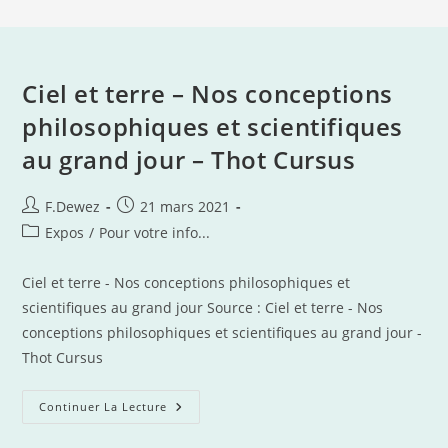
Ciel et terre – Nos conceptions
philosophiques et scientifiques
au grand jour – Thot Cursus
Auteur/autrice
Publication
F.Dewez
21 mars 2021
de
publiée :
Post
Expos
/
Pour votre info...
la
category:
publication :
Ciel et terre - Nos conceptions philosophiques et
scientifiques au grand jour Source : Ciel et terre - Nos
conceptions philosophiques et scientifiques au grand jour -
Thot Cursus
Ciel
Continuer La Lecture
Et
Terre