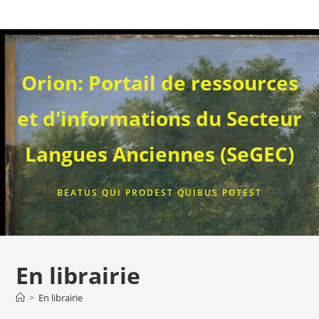
Skip
to
content
Orion: Portail de ressources
et d'informations du Secteur
Langues Anciennes (SeGEC)
BEATUS QUI PRODEST QUIBUS POTEST
En librairie
>
En librairie