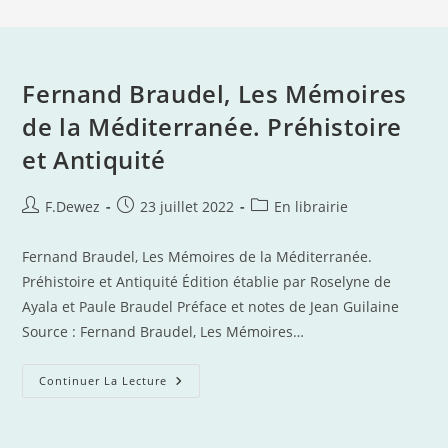
Fernand Braudel, Les Mémoires
de la Méditerranée. Préhistoire
et Antiquité
Auteur/autrice
Publication
Post
F.Dewez
23 juillet 2022
En librairie
de
publiée :
category:
la
Fernand Braudel, Les Mémoires de la Méditerranée.
publication :
Préhistoire et Antiquité Édition établie par Roselyne de
Ayala et Paule Braudel Préface et notes de Jean Guilaine
Source : Fernand Braudel, Les Mémoires…
Fernand
Continuer La Lecture
Braudel,
Les
Mémoires
De