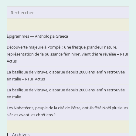
La
Méditerranée.
Préhistoire
Pre
Et
Es
Antiquité
to
clo
Épigrammes — Anthologia Graeca
the
Découverte majeure à Pompéi : une fresque grandeur nature,
sea
représentation de ‘la puissance féminine’, vient d’être révélée – RTBF
pan
Actus
La basilique de Vitruve, disparue depuis 2000 ans, enfin retrouvée
en Italie – RTBF Actus
La basilique de Vitruve, disparue depuis 2000 ans, enfin retrouvée
en Italie
Les Nabatéens, peuple de la cité de Pétra, ont-ils fêté Noël plusieurs
siècles avant les chrétiens ?
Archives