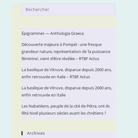
Press
Escape
to
close
Épigrammes — Anthologia Graeca
the
Découverte majeure à Pompéi : une fresque
search
grandeur nature, représentation de ‘la puissance
panel.
féminine’, vient d’être révélée – RTBF Actus
La basilique de Vitruve, disparue depuis 2000 ans,
enfin retrouvée en Italie – RTBF Actus
La basilique de Vitruve, disparue depuis 2000 ans,
enfin retrouvée en Italie
Les Nabatéens, peuple de la cité de Pétra, ont-ils
fêté Noël plusieurs siècles avant les chrétiens ?
Archives