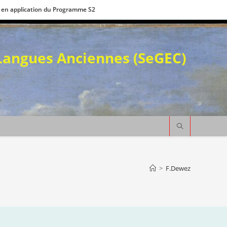
 en application du Programme S2
 Langues Anciennes (SeGEC)
>
F.Dewez