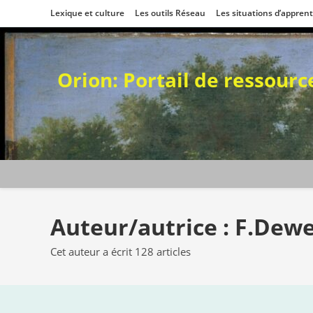
Skip
Lexique et culture
Les outils Réseau
Les situations d’appren
to
content
Orion: Portail de ressour
Auteur/autrice :
F.Dew
Cet auteur a écrit 128 articles