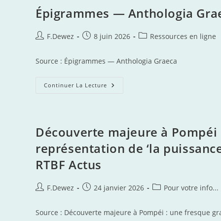
Épigrammes — Anthologia Gra
Auteur/autrice
Publication
Post
F.Dewez
8 juin 2026
Ressources en ligne
de
publiée :
category:
la
Source : Épigrammes — Anthologia Graeca
publication :
Épigrammes
Continuer La Lecture
—
Anthologia
Graeca
Découverte majeure à Pompéi :
représentation de ‘la puissance
RTBF Actus
Auteur/autrice
Publication
Post
F.Dewez
24 janvier 2026
Pour votre info...
de
publiée :
category:
la
Source : Découverte majeure à Pompéi : une fresque gra
publication :