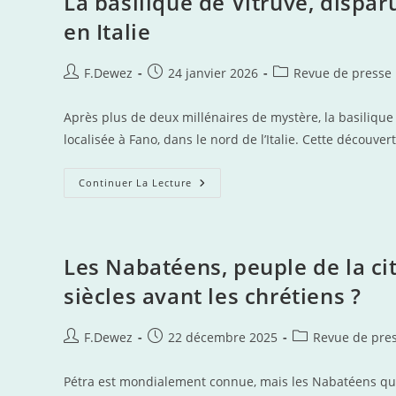
La basilique de Vitruve, dispa
Enfin
Retrouvée
en Italie
En
Italie
–
RTBF
Auteur/autrice
Publication
Post
F.Dewez
24 janvier 2026
Revue de presse
Actus
de
publiée :
category:
la
Après plus de deux millénaires de mystère, la basilique 
publication :
localisée à Fano, dans le nord de l’Italie. Cette découv
La
Continuer La Lecture
Basilique
De
Vitruve,
Disparue
Depuis
2000
Les Nabatéens, peuple de la cit
Ans,
Enfin
siècles avant les chrétiens ?
Retrouvée
En
Italie
Auteur/autrice
Publication
Post
F.Dewez
22 décembre 2025
Revue de pre
de
publiée :
category:
la
Pétra est mondialement connue, mais les Nabatéens qui l
publication :