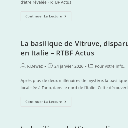
d’être révélée - RTBF Actus
Découverte
Continuer La Lecture
Majeure
À
Pompéi :
Une
Fresque
Grandeur
La basilique de Vitruve, dispa
Nature,
Représentation
en Italie – RTBF Actus
De
‘la
Puissance
Féminine’,
Auteur/autrice
Publication
Post
F.Dewez
24 janvier 2026
Pour votre info...
Vient
de
publiée :
category:
D’être
Révélée
la
–
Après plus de deux millénaires de mystère, la basilique 
publication :
RTBF
localisée à Fano, dans le nord de l’Italie. Cette découv
Actus
La
Continuer La Lecture
Basilique
De
Vitruve,
Disparue
Depuis 2000
Ans,